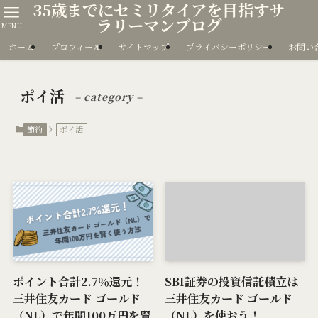
35歳までにセミリタイアを目指すサ
ラリーマンブログ
MENU
ホーム
プロフィール
サイトマップ
プライバシーポリシー
お問い
ポイ活
– category –
節約
ポイ活
ポイント合計2.7％還元！
SBI証券の投資信託積立は
三井住友カード ゴールド
三井住友カード ゴールド
（NL）で年間100万円を賢
（NL）を使おう！