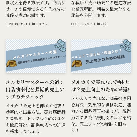
副収入を得る方法です。商品リ
な戦略と売れ筋商品の選定方法
サーチや信頼できる仕入れ先の
を徹底解説。利益を最大化する
確保が成功の鍵です。
秘訣を公開します。
2024年9月21日
メルカリ
2024年7月14日
副業
メルカリマスターへの道：
メルカリで売れない理由と
出品効率化と長期的売上ア
は？売上向上のための秘訣
ップのテクニック
メルカリで売れない商品の原因
を解決！効果的な価格設定、魅
メルカリで売上を伸ばす秘訣！
力的な商品写真の撮り方、説得
効率的な出品方法、売れ筋商品
力のある商品説明文のコツを紹
の見極め、トラブル回避のコツ
介。売上アップの秘訣を掴も
を徹底解説。副業成功への近道
う！
を探求しましょう。