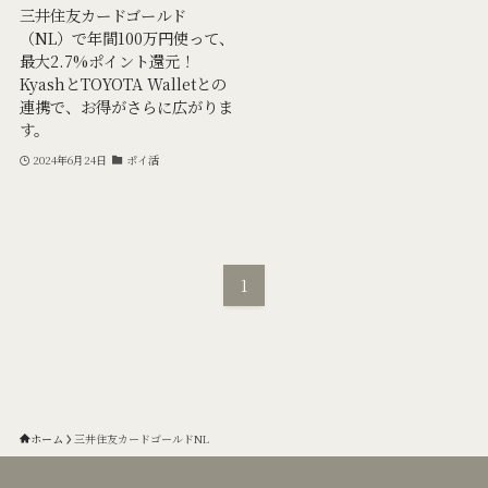
三井住友カードゴールド
（NL）で年間100万円使って、
最大2.7%ポイント還元！
KyashとTOYOTA Walletとの
連携で、お得がさらに広がりま
す。
2024年6月24日
ポイ活
1
ホーム
三井住友カードゴールドNL