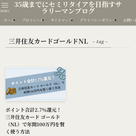
35歳までにセミリタイアを目指すサ
ラリーマンブログ
MENU
ホーム
プロフィール
サイトマップ
プライバシーポリシー
お問い
三井住友カードゴールドNL
– tag –
ポイント合計2.7％還元！
三井住友カード ゴールド
（NL）で年間100万円を賢
く使う方法