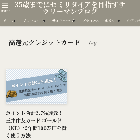
35歳までにセミリタイアを目指すサ
ラリーマンブログ
MENU
ホーム
プロフィール
サイトマップ
プライバシーポリシー
お問い
高還元クレジットカード
– tag –
ポイント合計2.7％還元！
三井住友カード ゴールド
（NL）で年間100万円を賢
く使う方法