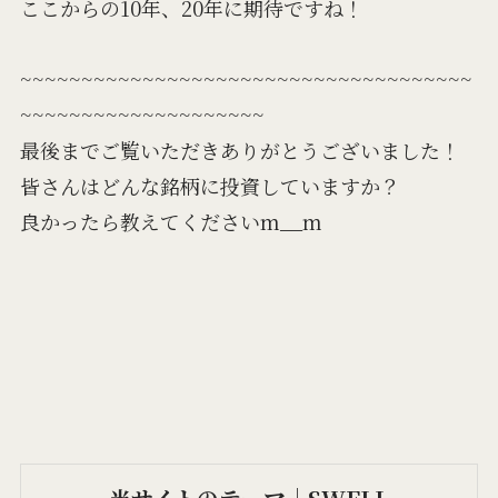
ここからの10年、20年に期待ですね！
~~~~~~~~~~~~~~~~~~~~~~~~~~~~~~~~~~~~~
~~~~~~~~~~~~~~~~~~~~
最後までご覧いただきありがとうございました！
皆さんはどんな銘柄に投資していますか？
良かったら教えてくださいm__m