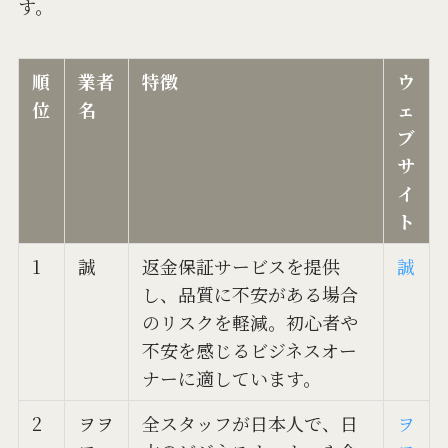
す。
順
業者
特徴
ウ
位
名
ェ
ブ
サ
イ
ト
1
誠
返金保証サービスを提供
誠
し、品質に不安がある場合
のリスクを軽減。初心者や
不安を感じるビジネスオー
ナーに適しています。
2
ヲヲ
全スタッフが日本人で、日
ヲ