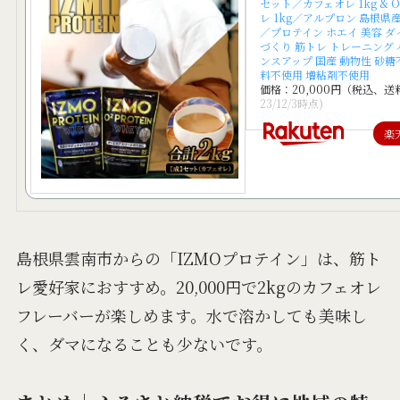
セット／カフェオレ 1kg & 
レ 1kg／アルプロン 島根県
／プロテイン ホエイ 美容 ダ
づくり 筋トレ トレーニング
ンスアップ 国産 動物性 砂糖
料不使用 増粘剤不使用
価格：20,000円（税込、送
23/12/3時点)
楽
島根県雲南市からの「IZMOプロテイン」は、筋ト
レ愛好家におすすめ。20,000円で2kgのカフェオレ
フレーバーが楽しめます。水で溶かしても美味し
く、ダマになることも少ないです。