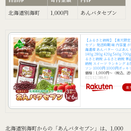
北海道別海町
1,000円
あんバタセブン
【ふるさと納税】【楽天限定
セブン 発送時期 味 内容量 
海道産 あんバター つぶあん 
140g 280g 420g 560g 700g
るさと納税 ふるさと納税 常
納税 スイーツ ランキング 
ソン 1000円 1000円ポッキ
価格：1,000円～（税込、送
023/12/3時点)
楽
北海道別海町からの「あんバタセブン」は、1,000