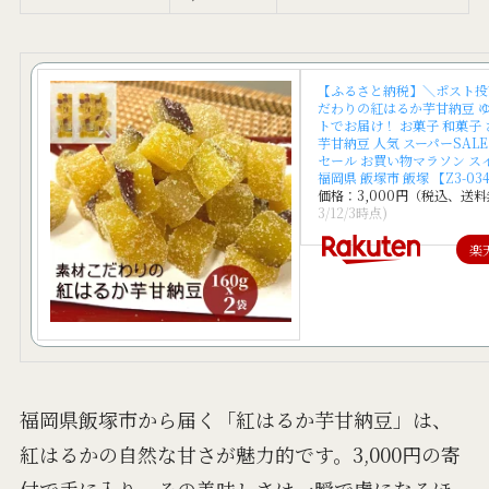
【ふるさと納税】＼ポスト投
だわりの紅はるか芋甘納豆 
トでお届け！ お菓子 和菓子
芋甘納豆 人気 スーパーSALE
セール お買い物マラソン ス
福岡県 飯塚市 飯塚 【Z3-03
価格：3,000円（税込、送料
3/12/3時点)
楽
福岡県飯塚市から届く「紅はるか芋甘納豆」は、
紅はるかの自然な甘さが魅力的です。3,000円の寄