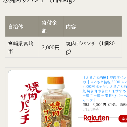
寄付金
自治体
内容
額
宮崎県宮崎
焼肉ザパンチ（1個80
3,000円
市
g）
【ふるさと納税】焼肉ザパンチ
g）| ふるさと納税 3000 
3000円 ポッキリ ふるさと納
気 焼き肉 やきにく おすすめ
土産 手土産 土産 BBQ バー
ャンプ |
価格：3,000円（税込、送料
3/12/3時点)
楽