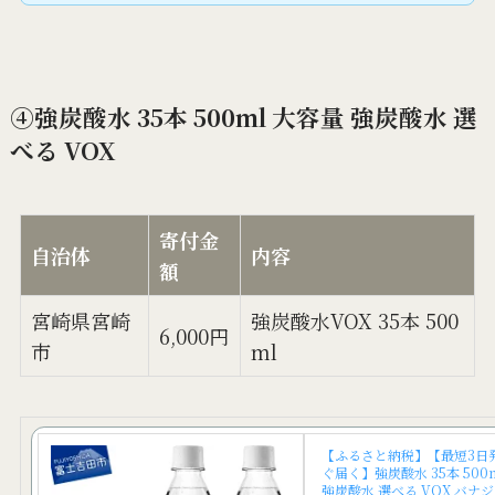
④強炭酸水 35本 500ml 大容量 強炭酸水 選
べる VOX
寄付金
自治体
内容
額
宮崎県宮崎
強炭酸水VOX 35本 500
6,000円
市
ml
【ふるさと納税】【最短3日
ぐ届く】強炭酸水 35本 500
強炭酸水 選べる VOX バナ