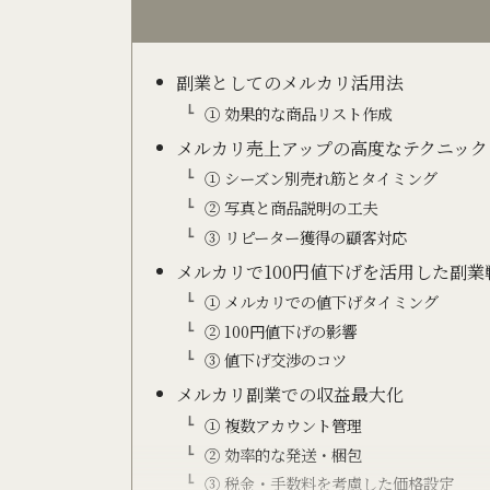
副業としてのメルカリ活用法
① 効果的な商品リスト作成
メルカリ売上アップの高度なテクニック
① シーズン別売れ筋とタイミング
② 写真と商品説明の工夫
③ リピーター獲得の顧客対応
メルカリで100円値下げを活用した副業
① メルカリでの値下げタイミング
② 100円値下げの影響
③ 値下げ交渉のコツ
メルカリ副業での収益最大化
① 複数アカウント管理
② 効率的な発送・梱包
③ 税金・手数料を考慮した価格設定