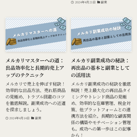
2024年4月21日
副業
メルカリマスターへの道：
メルカリ副業成功の秘訣：
出品効率化と長期的売上ア
再出品の基本と副業として
ップのテクニック
の活用法
メルカリで売上を伸ばす秘訣！
メルカリ副業成功の秘訣を徹底
効率的な出品方法、売れ筋商品
解説！売上最大化の再出品タイ
の見極め、トラブル回避のコツ
ミングやトレンド商品の見極
を徹底解説。副業成功への近道
め、効率的な在庫管理、税金対
を探求しましょう。
策、他プラットフォームとの連
携方法を紹介。長期的な顧客関
2024年4月14日
副業
係の構築やモチベーション管理
も。成功への第一歩はこの記事
から！