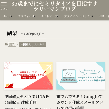
35歳までにセミリタイアを目指すサ
ラリーマンブログ
MENU
ホーム
プロフィール
サイトマップ
プライバシーポリシー
お問い
副業
– category –
副業
中国輸入
メルカリ
中国輸入せどりで月5万円
誰でもできる！Googleア
の副収入 達成手順
カウント作成とメールアド
レス取得の手順