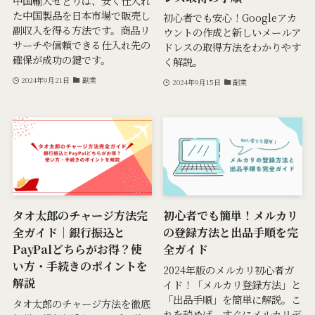
中国輸入せどりは、安く仕入れ
た中国製品を日本市場で販売し
初心者でも安心！Googleアカ
副収入を得る方法です。商品リ
ウントの作成と新しいメールア
サーチや信頼できる仕入れ先の
ドレスの取得方法をわかりやす
確保が成功の鍵です。
く解説。
2024年9月21日
副業
2024年9月15日
副業
タオ太郎のチャージ方法完
初心者でも簡単！メルカリ
全ガイド｜銀行振込と
の登録方法と出品手順を完
PayPalどちらがお得？使
全ガイド
い方・手続きのポイントを
2024年版のメルカリ初心者ガ
解説
イド！「メルカリ登録方法」と
「出品手順」を簡単に解説。こ
タオ太郎のチャージ方法を徹底
れを読めば、すぐにメルカリデ